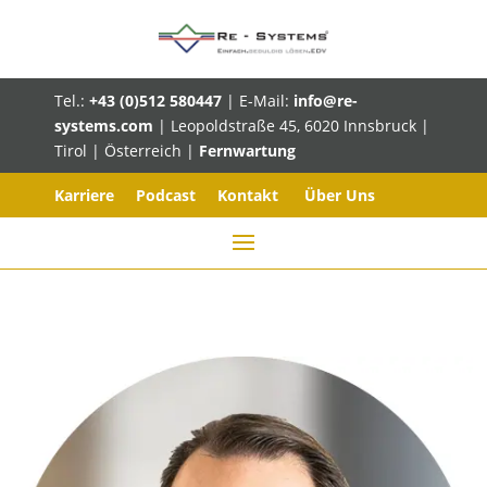
Tel.:
+43 (0)512 580447
| E-Mail:
info@re-
systems.com
| Leopoldstraße 45, 6020 Innsbruck |
Tirol | Österreich |
Fernwartung
Karriere
Podcast
Kontakt
Über Uns