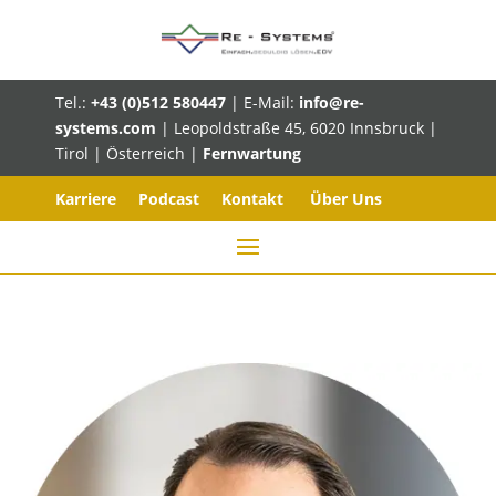
Tel.:
+43 (0)512 580447
| E-Mail:
info@re-
systems.com
| Leopoldstraße 45, 6020 Innsbruck |
Tirol | Österreich |
Fernwartung
Karriere
Podcast
Kontakt
Über Uns