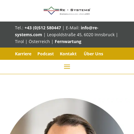
Tel.:
+43 (0)512 580447
| E-Mail:
info@re-
systems.com
| Leopoldstraße 45, 6020 Innsbruck |
Tirol | Österreich |
Fernwartung
Karriere
Podcast
Kontakt
Über Uns