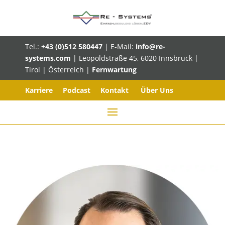
Tel.:
+43 (0)512 580447
| E-Mail:
info@re-
systems.com
| Leopoldstraße 45, 6020 Innsbruck |
Tirol | Österreich |
Fernwartung
Karriere
Podcast
Kontakt
Über Uns