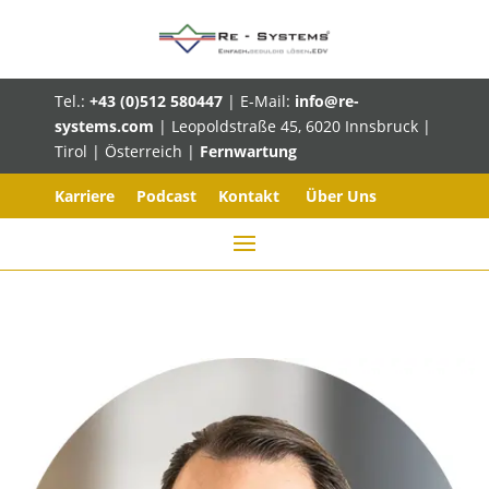
Tel.:
+43 (0)512 580447
| E-Mail:
info@re-
systems.com
| Leopoldstraße 45, 6020 Innsbruck |
Tirol | Österreich |
Fernwartung
Karriere
Podcast
Kontakt
Über Uns