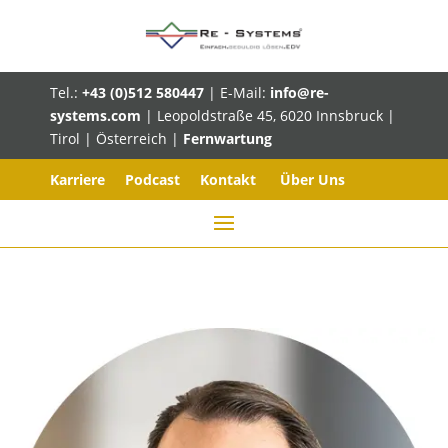
Tel.:
+43 (0)512 580447
| E-Mail:
info@re-
systems.com
| Leopoldstraße 45, 6020 Innsbruck |
Tirol | Österreich |
Fernwartung
Karriere
Podcast
Kontakt
Über Uns