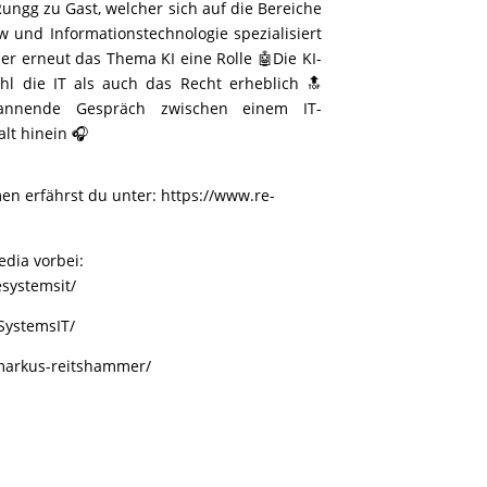
 Rungg zu Gast, welcher sich auf die Bereiche
aw und Informationstechnologie spezialisiert
ier erneut das Thema KI eine Rolle 🤖Die KI-
hl die IT als auch das Recht erheblich 🔝
annende Gespräch zwischen einem IT-
t hinein 🎧
en erfährst du unter:
https://www.re-
dia vorbei:
systemsit/
SystemsIT/
/markus-reitshammer/