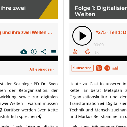
ist der Soziologe PD Dr. Sven
Heute zu Gast in unserer Int
en der Reorganisation, der
Kette. Er berät Metaplan 
wicklung sowie zur digitalen
Organisationskultur und der
 in zwei Welten – warum müssen
Transformation 🗃️ Digitalis
 Darüber werden Sven Kette
Technik und Mensch zueinan
sführlich sprechen 🎧
und Markus Reitshammer in di
inde Fleck. Warum digitale
Link zum Whitepaper-Downl