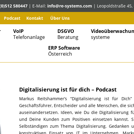
(0)512 580447
| E-Mail:
info@re-systems.com
| Leopoldstraße 45, 
Podcast
Kontakt
Über Uns
r
VoIP
DSGVO
Videoüberwachun
Telefonanlage
Beratung
systeme
ERP Software
Österreich
Digitalisierung ist für dich – Podcast
Markus Reitshammer’s “Digitalisierung ist für Dich
Geschäftsführer, Entscheider und alle Menschen, die sic
auseinandersetzen. Ideen, wie Du die Digitalisierung 
und Deine Kunden zum Positiven einsetzen kannst. 
Selbständigen zum Thema Digitalisierung. Gedanken u
konstruktiven Einsatz von IT im Unternehmen. Mark