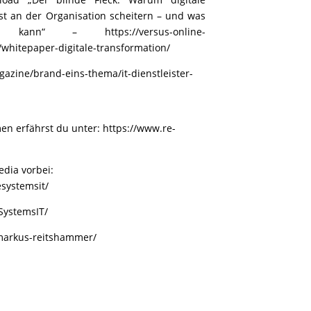
t an der Organisation scheitern – und was
nn“ – https://versus-online-
whitepaper-digitale-transformation/
azine/brand-eins-thema/it-dienstleister-
en erfährst du unter:
https://www.re-
dia vorbei:
systemsit/
SystemsIT/
/markus-reitshammer/