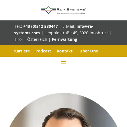
Tel.:
+43 (0)512 580447
| E-Mail:
info@re-
systems.com
| Leopoldstraße 45, 6020 Innsbruck |
Tirol | Österreich |
Fernwartung
Karriere
Podcast
Kontakt
Über Uns