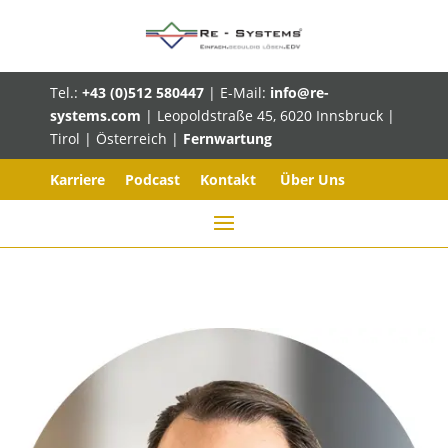
Tel.:
+43 (0)512 580447
| E-Mail:
info@re-
systems.com
| Leopoldstraße 45, 6020 Innsbruck |
Tirol | Österreich |
Fernwartung
Karriere
Podcast
Kontakt
Über Uns