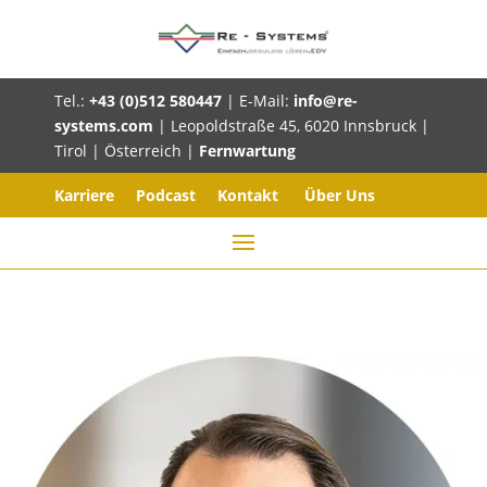
Tel.:
+43 (0)512 580447
| E-Mail:
info@re-
systems.com
| Leopoldstraße 45, 6020 Innsbruck |
Tirol | Österreich |
Fernwartung
Karriere
Podcast
Kontakt
Über Uns