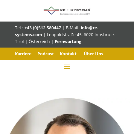
Tel.:
+43 (0)512 580447
| E-Mail:
info@re-
systems.com
| Leopoldstraße 45, 6020 Innsbruck |
Tirol | Österreich |
Fernwartung
Karriere
Podcast
Kontakt
Über Uns