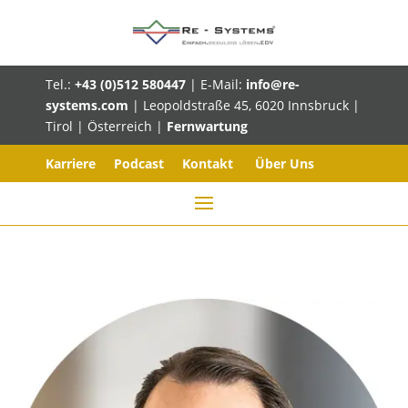
Tel.:
+43 (0)512 580447
| E-Mail:
info@re-
systems.com
| Leopoldstraße 45, 6020 Innsbruck |
Tirol | Österreich |
Fernwartung
Karriere
Podcast
Kontakt
Über Uns