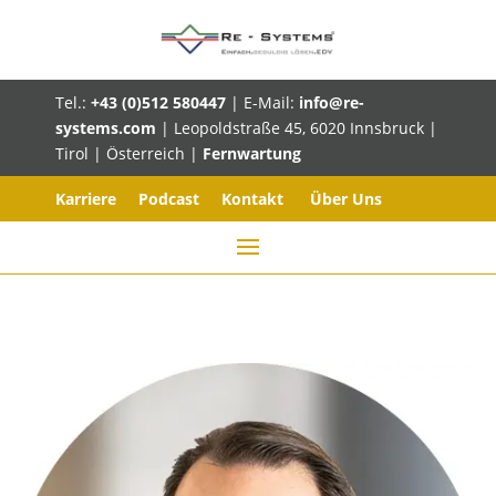
Tel.:
+43 (0)512 580447
| E-Mail:
info@re-
systems.com
| Leopoldstraße 45, 6020 Innsbruck |
Tirol | Österreich |
Fernwartung
Karriere
Podcast
Kontakt
Über Uns