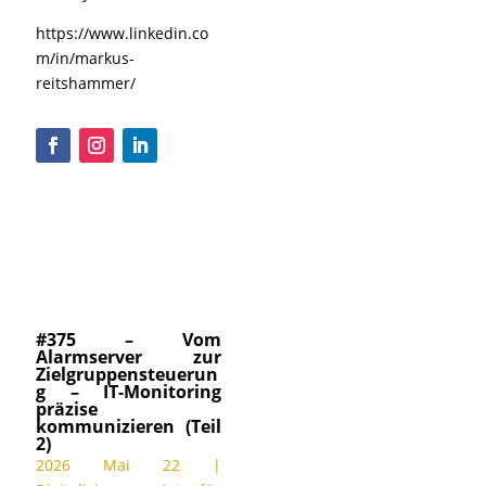
https://www.linkedin.co
m/in/markus-
reitshammer/
#375 – Vom
Alarmserver zur
Zielgruppensteuerun
g – IT-Monitoring
präzise
kommunizieren (Teil
2)
2026 Mai 22
|