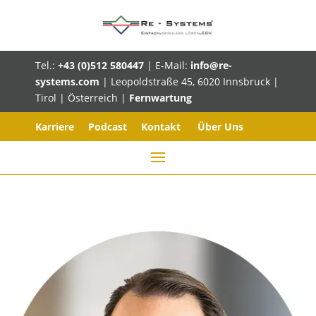
Tel.:
+43 (0)512 580447
| E-Mail:
info@re-
systems.com
| Leopoldstraße 45, 6020 Innsbruck |
Tirol | Österreich |
Fernwartung
Karriere
Podcast
Kontakt
Über Uns