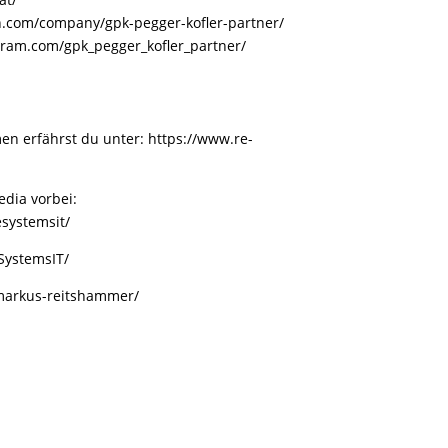
n.com/company/gpk-pegger-kofler-partner/
gram.com/gpk_pegger_kofler_partner/
en erfährst du unter:
https://www.re-
dia vorbei:
systemsit/
SystemsIT/
/markus-reitshammer/