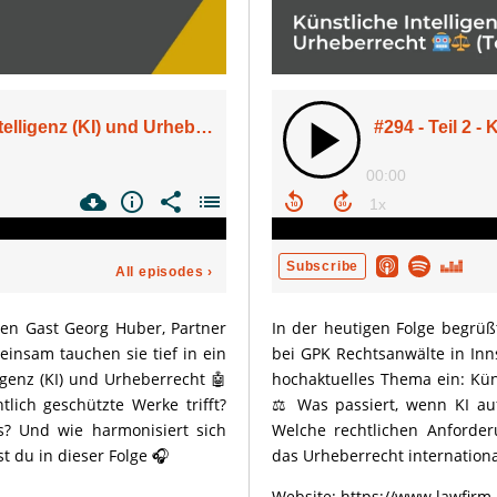
nen Gast Georg Huber, Partner
In der heutigen Folge begrüß
einsam tauchen sie tief in ein
bei GPK Rechtsanwälte in Inns
igenz (KI) und Urheberrecht 🤖
hochaktuelles Thema ein: Küns
lich geschützte Werke trifft?
⚖️ Was passiert, wenn KI auf
s? Und wie harmonisiert sich
Welche rechtlichen Anforder
t du in dieser Folge 🎧
das Urheberrecht international
Website:
https://www.lawfirm.