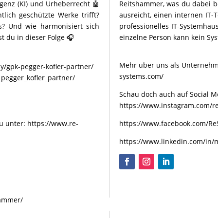
igenz (KI) und Urheberrecht 🤖
Reitshammer, was du dabei be
lich geschützte Werke trifft?
ausreicht, einen internen IT-
s? Und wie harmonisiert sich
professionelles IT-Systemhaus
t du in dieser Folge 🎧
einzelne Person kann kein Sys
Mehr über uns als Unternehm
/gpk-pegger-kofler-partner/
systems.com/
pegger_kofler_partner/
Schau doch auch auf Social Me
https://www.instagram.com/re
u unter:
https://www.re-
https://www.facebook.com/Re
https://www.linkedin.com/in
hammer/