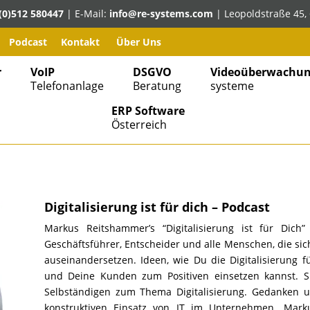
(0)512 580447
| E-Mail:
info@re-systems.com
| Leopoldstraße 45, 
Podcast
Kontakt
Über Uns
r
VoIP
DSGVO
Videoüberwachun
Telefonanlage
Beratung
systeme
ERP Software
Österreich
Digitalisierung ist für dich – Podcast
Markus Reitshammer’s “Digitalisierung ist für Dich
Geschäftsführer, Entscheider und alle Menschen, die sic
auseinandersetzen. Ideen, wie Du die Digitalisierung 
und Deine Kunden zum Positiven einsetzen kannst. 
Selbständigen zum Thema Digitalisierung. Gedanken u
konstruktiven Einsatz von IT im Unternehmen. Mark