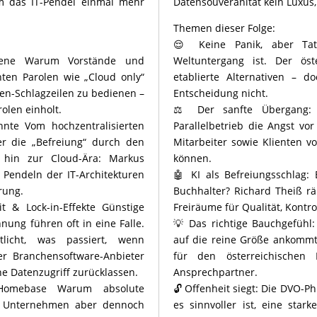
m das IT-Pendel einmal mehr
Datensouveränität kein Luxus
Themen dieser Folge:
😌 Keine Panik, aber Tat
bene Warum Vorstände und
Weltuntergang ist. Der öst
hten Parolen wie „Cloud only“
etablierte Alternativen – 
en-Schlagzeilen zu bedienen –
Entscheidung nicht.
olen einholt.
⚖️ Der sanfte Übergang: 
nte Vom hochzentralisierten
Parallelbetrieb die Angst v
r die „Befreiung“ durch den
Mitarbeiter sowie Klienten 
 hin zur Cloud-Ära: Markus
können.
 Pendeln der IT-Architekturen
🤖 KI als Befreiungsschlag: 
rung.
Buchhalter? Richard Theiß r
t & Lock-in-Effekte Günstige
Freiräume für Qualität, Kontro
nung führen oft in eine Falle.
💡 Das richtige Bauchgefühl
licht, was passiert, wenn
auf die reine Größe ankommt
er Branchensoftware-Anbieter
für den österreichischen
e Datenzugriff zurücklassen.
Ansprechpartner.
 Homebase Warum absolute
🔓 Offenheit siegt: Die DVO-P
t, Unternehmen aber dennoch
es sinnvoller ist, eine star