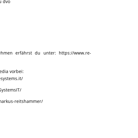
u dvo
ehmen erfährst du unter:
https://www.re-
dia vorbei:
systems.it/
SystemsIT/
/markus-reitshammer/