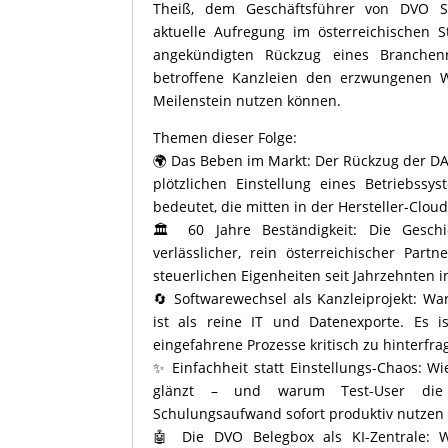
Theiß, dem Geschäftsführer von DVO So
aktuelle Aufregung im österreichischen 
angekündigten Rückzug eines Branchen
betroffene Kanzleien den erzwungenen We
Meilenstein nutzen können.
Themen dieser Folge:
🌍 Das Beben im Markt: Der Rückzug der DA
plötzlichen Einstellung eines Betriebssy
bedeutet, die mitten in der Hersteller-Cloud
🏛️ 60 Jahre Beständigkeit: Die Gesch
verlässlicher, rein österreichischer Par
steuerlichen Eigenheiten seit Jahrzehnten 
🔄 Softwarewechsel als Kanzleiprojekt: W
ist als reine IT und Datenexporte. Es 
eingefahrene Prozesse kritisch zu hinterfr
✨ Einfachheit statt Einstellungs-Chaos: W
glänzt – und warum Test-User die
Schulungsaufwand sofort produktiv nutzen
🤖 Die DVO Belegbox als KI-Zentrale: Wi