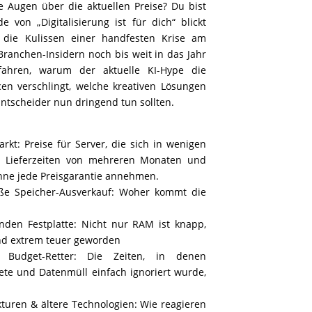
e Augen über die aktuellen Preise? Du bist
de von „Digitalisierung ist für dich“ blickt
die Kulissen einer handfesten Krise am
Branchen-Insidern noch bis weit in das Jahr
fahren, warum der aktuelle KI-Hype die
en verschlingt, welche kreativen Lösungen
Entscheider nun dringend tun sollten.
t: Preise für Server, die sich in wenigen
, Lieferzeiten von mehreren Monaten und
ohne jede Preisgarantie annehmen.
ße Speicher-Ausverkauf: Woher kommt die
den Festplatte: Nicht nur RAM ist knapp,
ind extrem teuer geworden
Budget-Retter: Die Zeiten, in denen
tete und Datenmüll einfach ignoriert wurde,
kturen & ältere Technologien: Wie reagieren