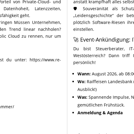
orteil von Private-Cloud- und
anstatt krampfhaft alles selbs
tenhoheit, Latenzzeiten,
🛡️ Souveränität als Schu
fähigkeit geht.
„Leidensgeschichte“ der be
pringen Müssen Unternehmen,
plötzlich Software-Riesen ih
den Trend linear nachholen?
einstellen.
ublic Cloud zu rennen, nur um
🚀 Event-Ankündigung: I
Du bist Steuerberater, IT-
Westösterreich? Dann trif
rst du unter:
https://www.re-
persönlich!
Wann:
August 2026, ab 08:0
Wo:
Raiffeisen Landesbank (
Ausblick!)
Was:
Spannende Impulse, N
gemütlichen Frühstück.
hammer/
Anmeldung & Agenda