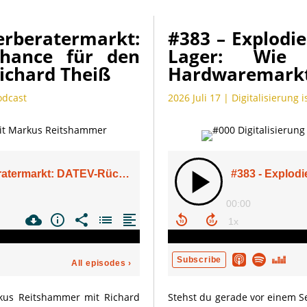
erberatermarkt:
#383 – Explodie
Chance für den
Lager: Wie
Richard Theiß
Hardwaremarkt
Podcast
2026 Juli 17
|
Digitalisierung i
rkus Reitshammer mit Richard
Stehst du gerade vor einem S