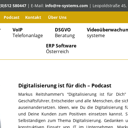
(0)512 580447
| E-Mail:
info@re-systems.com
| Leopoldstraße 45, 
Podcast
Kontakt
Über Uns
r
VoIP
DSGVO
Videoüberwachun
Telefonanlage
Beratung
systeme
ERP Software
Österreich
Digitalisierung ist für dich – Podcast
Markus Reitshammer’s “Digitalisierung ist für Dich
Geschäftsführer, Entscheider und alle Menschen, die sic
auseinandersetzen. Ideen, wie Du die Digitalisierung 
und Deine Kunden zum Positiven einsetzen kannst. 
Selbständigen zum Thema Digitalisierung. Gedanken u
konstruktiven Einsatz von IT im Unternehmen. Mark