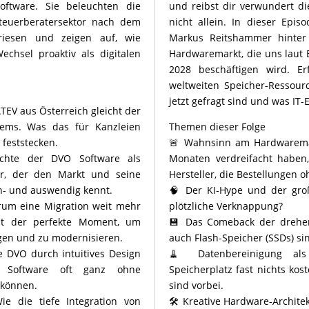
ftware. Sie beleuchten die
und reibst dir verwundert di
Steuerberatersektor nach dem
nicht allein. In dieser Episo
riesen und zeigen auf, wie
Markus Reitshammer hinter 
chsel proaktiv als digitalen
Hardwaremarkt, die uns laut 
2028 beschäftigen wird. Er
weltweiten Speicher-Ressourc
jetzt gefragt sind und was IT-
TEV aus Österreich gleicht der
stems. Was das für Kanzleien
Themen dieser Folge
 feststecken.
🚨 Wahnsinn am Hardwaremark
ichte der DVO Software als
Monaten verdreifacht haben
tner, der den Markt und seine
Hersteller, die Bestellungen 
in- und auswendig kennt.
🧠 Der KI-Hype und der gro
arum eine Migration weit mehr
plötzliche Verknappung?
ist der perfekte Moment, um
💾 Das Comeback der drehen
agen und zu modernisieren.
auch Flash-Speicher (SSDs) s
ie DVO durch intuitives Design
🧹 Datenbereinigung als 
 Software oft ganz ohne
Speicherplatz fast nichts kos
 können.
sind vorbei.
e die tiefe Integration von
🛠️ Kreative Hardware-Archite