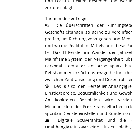
und Lock-in-Effekten bestehen und waru
zurückschlägt.
Themen dieser Folge
📢 Die Überschriften der Führungse
Geschäftsleitungen so gerne zu vereinfac
greifen, um Richtung vorzugeben und Medi
und wo die Realität im Mittelstand diese Par
📉 Das IT-Pendel im Wandel der Jahrzeh
Mainframe-System der Vergangenheit übe
Personal Computer am Arbeitsplatz bis
Reitshammer erklärt das ewige historische
zwischen Zentralisierung und Dezentralisie
🔏 Das Risiko der Hersteller-Abhängigkei
Einstiegspreise, Bequemlichkeit und Gewöh
An konkreten Beispielen wird verdeut
Monopolisten die Preise vervielfachen od
spontan Dienste einstellen und Kunden ohn
🏔️ Digitale Souveränität und die
Unabhängigkeit zwar eine Illusion bleib