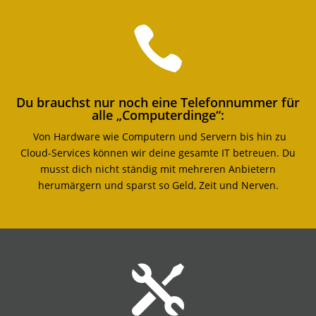

Du brauchst nur noch eine Telefonnummer für
alle „Computerdinge“:
Von Hardware wie Computern und Servern bis hin zu
Cloud-Services können wir deine gesamte IT betreuen. Du
musst dich nicht ständig mit mehreren Anbietern
herumärgern und sparst so Geld, Zeit und Nerven.
