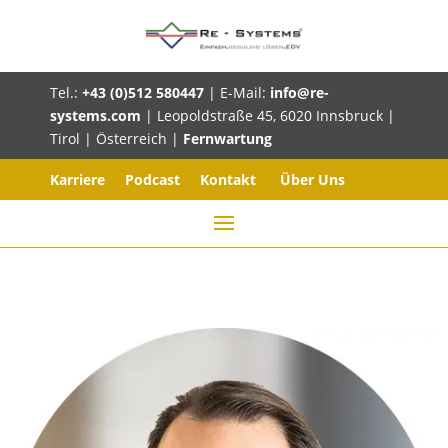
Tel.:
+43 (0)512 580447
| E-Mail:
info@re-
systems.com
| Leopoldstraße 45, 6020 Innsbruck |
Tirol | Österreich |
Fernwartung
Karriere
Podcast
Kontakt
Über Uns