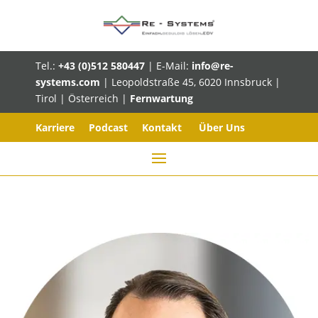
Tel.:
+43 (0)512 580447
| E-Mail:
info@re-
systems.com
| Leopoldstraße 45, 6020 Innsbruck |
Tirol | Österreich |
Fernwartung
Karriere
Podcast
Kontakt
Über Uns