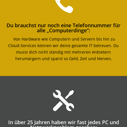

Du brauchst nur noch eine Telefonnummer für
alle „Computerdinge“:
Von Hardware wie Computern und Servern bis hin zu
Cloud-Services können wir deine gesamte IT betreuen. Du
musst dich nicht ständig mit mehreren Anbietern
herumärgern und sparst so Geld, Zeit und Nerven.

In über 25 Jahren haben wir fast jedes PC und