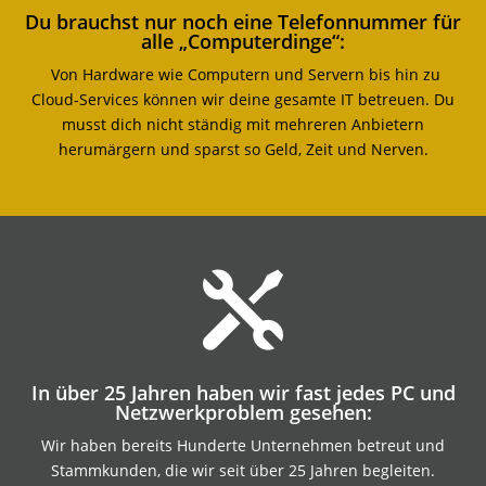
Du brauchst nur noch eine Telefonnummer für
alle „Computerdinge“:
Von Hardware wie Computern und Servern bis hin zu
Cloud-Services können wir deine gesamte IT betreuen. Du
musst dich nicht ständig mit mehreren Anbietern
herumärgern und sparst so Geld, Zeit und Nerven.

In über 25 Jahren haben wir fast jedes PC und
Netzwerkproblem gesehen:
Wir haben bereits Hunderte Unternehmen betreut und
Stammkunden, die wir seit über 25 Jahren begleiten.